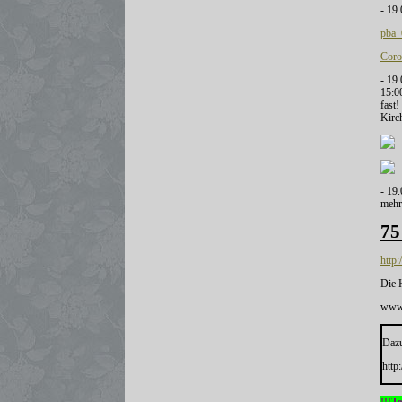
- 19
pba_
Coro
- 19.
15:0
fast
Kirch
- 19.
mehr
75
http
Die 
www.
Dazu
http