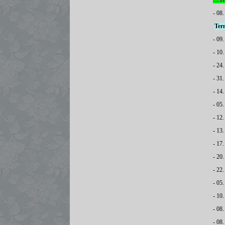
!!!T
- 08
Ter
- 09
- 10
- 24.
- 31.
- 14
- 05
- 12
- 13
- 17
- 20
- 22
- 05
- 10
- 08
- 08