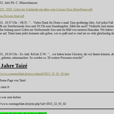
.03., Info Pfr. C. Münserhausen:
052_2020_Gebet der Solidarität mit allen vom Corona-Virus Betroffenen.pdf
na-Novene final.pdf
03., 10:37 Uhr - SR D.: "... Vielen Dank für Deine e-mail. Eine großartige Idee. Auf jeden Fall g
0h zur Steerbestunde Jesu und 19:15h zum Stundengebet. Zählt das auch? Vielleicht sind meine 
! Im Anhang unser Gebet zur Sterbestunde Jesu und ein Bild von meinem Hausaltar. Wir haben F
e auf. Dann kann jeder kommen udn gehen, wie es paßt und es sind nie zu viele gleichzeitig da.
03., 10:16 Uhr - Ev.-luth. KiGde Z./W.: "... wir haben keine Glocken, die wir läuten können, a
, gebeten, mitzumachen. So werden ca. 50 weitere Personen erreicht!"
 Jahre Taizé
://www.sonntagsblatt.de/news/aktuell/2015_32_01_01.htm
Home-Page von Taizé:
taize.fr
 was zum lachen:
://www.sonntagsblatt.de/print.php?sid=2015_32_01_02