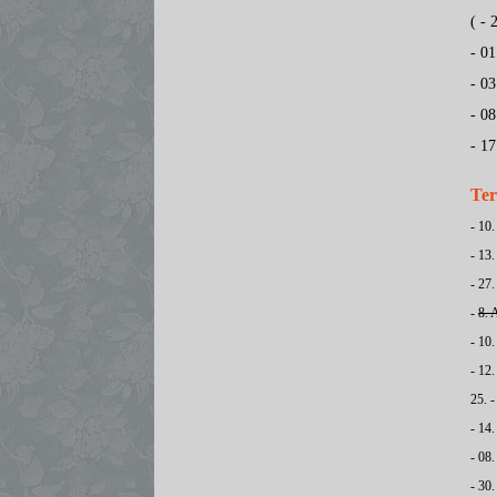
( -
- 01
- 0
- 08
- 1
Ter
- 10
- 13
- 27
-
8. 
- 10
- 12
25. -
- 14
- 08
- 30