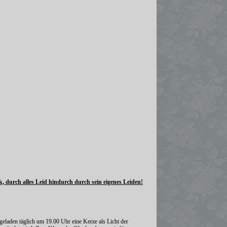
, durch alles Leid hindurch durch sein eigenes Leiden!
eladen täglich um 19.00 Uhr eine Kerze als Licht der