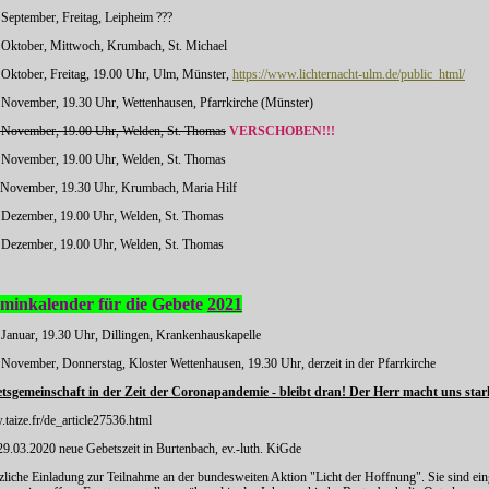
 September, Freitag, Leipheim ???
. Oktober, Mittwoch, Krumbach, St. Michael
. Oktober, Freitag, 19.00 Uhr, Ulm, Münster,
https://www.lichternacht-ulm.de/public_html/
. November, 19.30 Uhr, Wettenhausen, Pfarrkirche (Münster)
 November, 19.00 Uhr, Welden, St. Thomas
VERSCHOBEN!!!
. November, 19.00 Uhr, Welden, St. Thomas
. November, 19.30 Uhr, Krumbach, Maria Hilf
. Dezember, 19.00 Uhr, Welden, St. Thomas
. Dezember, 19.00 Uhr, Welden, St. Thomas
minkalender für die Gebete
2021
. Januar, 19.30 Uhr, Dillingen, Krankenhauskapelle
. November, Donnerstag, Kloster Wettenhausen, 19.30 Uhr, derzeit in der Pfarrkirche
tsgemeinschaft in der Zeit der Coronapandemie - bleibt dran! Der Herr macht uns stark
taize.fr/de_article27536.html
 29.03.2020 neue Gebetszeit in Burtenbach, ev.-luth. KiGde
zliche Einladung zur Teilnahme an der bundesweiten Aktion "Licht der Hoffnung". Sie sind eing