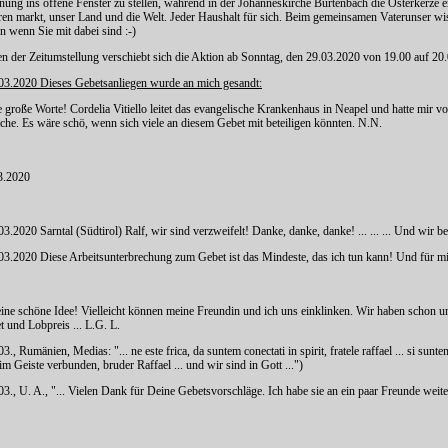
nung ins offene Fenster zu stellen, während in der Johanneskirche Burtenbach die Osterkerze 
ren markt, unser Land und die Welt. Jeder Haushalt für sich. Beim gemeinsamen Vaterunser wis
n wenn Sie mit dabei sind :-)
n der Zeitumstellung verschiebt sich die Aktion ab Sonntag, den 29.03.2020 von 19.00 auf 20
.03.2020 Dieses Gebetsanliegen wurde an mich gesandt:
 große Worte! Cordelia Vitiello leitet das evangelische Krankenhaus in Neapel und hatte mir v
sche. Es wäre schö, wenn sich viele an diesem Gebet mit beteiligen könnten. N.N.
3.2020
03.2020 Sarntal (Südtirol) Ralf, wir sind verzweifelt! Danke, danke, danke! ... ... ... Und wir 
.03.2020 Diese Arbeitsunterbrechung zum Gebet ist das Mindeste, das ich tun kann! Und für mich
eine schöne Idee! Vielleicht können meine Freundin und ich uns einklinken. Wir haben schon un
 und Lobpreis ... L.G. L.
03., Rumänien, Medias: "... ne este frica, da suntem conectati in spirit, fratele raffael ... si su
im Geiste verbunden, bruder Raffael ... und wir sind in Gott ...")
.03., U. A., "... Vielen Dank für Deine Gebetsvorschläge. Ich habe sie an ein paar Freunde 