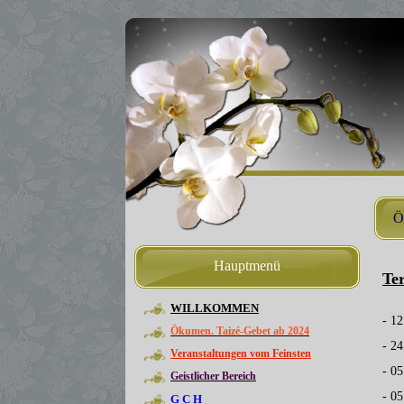
Ö
Hauptmenü
Te
WILLKOMMEN
- 12
Ökumen. Taizé-Gebet ab 2024
- 24
Veranstaltungen vom Feinsten
- 0
Geistlicher Bereich
- 0
G C H