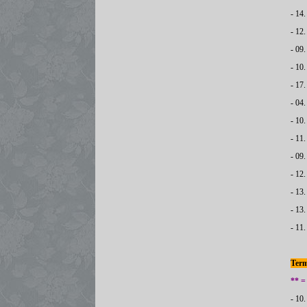
- 14
- 12
- 09
- 10.
- 17
- 04
- 10
- 11
- 09
- 12
- 13
- 13
- 11
Term
** =
- 10