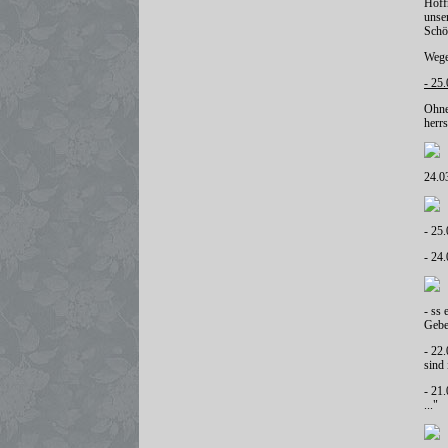
Hoff
unse
Schö
Wege
- 25
Ohne
herr
24.0
- 25.
- 24
- ss 
Gebet
- 22.
sind 
- 21
..."