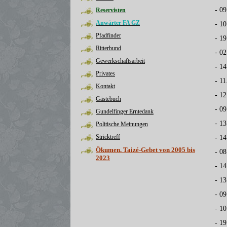
- 09
Reservisten
Anwärter FA GZ
- 10
Pfadfinder
- 1
Ritterbund
- 02
Gewerkschaftsarbeit
- 14
Privates
- 11
Kontakt
- 12
Gästebuch
- 09
Gundelfinger Erntedank
- 13
Politische Meinungen
Stricktreff
- 14
Ökumen. Taizé-Gebet von 2005 bis
- 08
2023
- 1
- 13
- 0
- 10
- 1