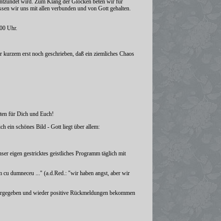
entzündet wird. Zum Klang der Glocken beten wir für
sen wir uns mit allen verbunden und von Gott gehalten.
.00 Uhr.
or kurzem erst noch geschrieben, daß ein ziemliches Chaos
beten für Dich und Euch!
 ein schönes Bild - Gott liegt über allem:
ser eigen gestricktes geistliches Programm täglich mit
ntem cu dumneceu ..." (a.d.Red.: "wir haben angst, aber wir
weitergegeben und wieder positive Rückmeldungen bekommen