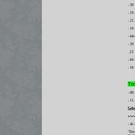
- 30.
- 19
- 21
- 10
-
13.
- 20
. 23
- 04
- 18
Ter
- 08
- 11
Gebe
www.
- ab
"Her