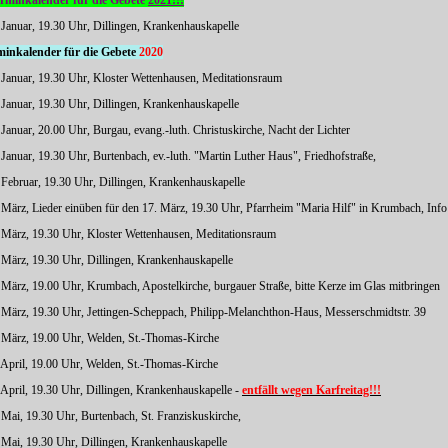
erminkalender für die Gebete
2021!!!
. Januar, 19.30 Uhr, Dillingen, Krankenhauskapelle
minkalender für die Gebete
2020
. Januar, 19.30 Uhr, Kloster Wettenhausen, Meditationsraum
. Januar, 19.30 Uhr, Dillingen, Krankenhauskapelle
 Januar, 20.00 Uhr, Burgau, evang.-luth. Christuskirche, Nacht der Lichter
 Januar, 19.30 Uhr, Burtenbach, ev.-luth. "Martin Luther Haus", Friedhofstraße,
. Februar, 19.30 Uhr, Dillingen, Krankenhauskapelle
. März, Lieder einüben für den 17. März, 19.30 Uhr, Pfarrheim "Maria Hilf" in Krumbach, In
. März, 19.30 Uhr, Kloster Wettenhausen, Meditationsraum
. März, 19.30 Uhr, Dillingen, Krankenhauskapelle
. März, 19.00 Uhr, Krumbach, Apostelkirche, burgauer Straße, bitte Kerze im Glas mitbringen
. März, 19.30 Uhr, Jettingen-Scheppach, Philipp-Melanchthon-Haus, Messerschmidtstr. 39
. März, 19.00 Uhr, Welden, St.-Thomas-Kirche
. April, 19.00 Uhr, Welden, St.-Thomas-Kirche
. April, 19.30 Uhr, Dillingen, Krankenhauskapelle -
entfällt wegen Karfreitag!!!
. Mai, 19.30 Uhr, Burtenbach, St. Franziskuskirche,
. Mai, 19.30 Uhr, Dillingen, Krankenhauskapelle