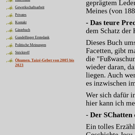
geprägtem Leder 
Gewerkschaftsarbeit
Meines (von 1884
Privates
- Das teure Pre
Kontakt
dem Schatz der 
Gästebuch
Gundelfinger Erntedank
Dieses Buch umsc
Politische Meinungen
Facetten, gibt m
Stricktreff
die "Fußwaschung
Ökumen. Taizé-Gebet von 2005 bis
2023
wieder daran, da
liegen. Auch wen
es inzwischen i
Wer sich dafür i
hier kann ich m
-
Der SChatten 
Ein tolles Erzäh
Geschichte Jesu, 