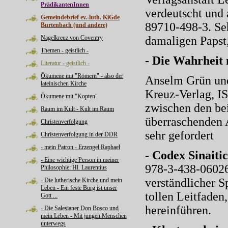
PrädikantenInnen
verdeutscht und
Gemeindebrief ev.-luth. KiGde
89710-498-3. Se
Burtenbach (und andere)
Nagelkreuz von Coventry
damaligen Papst,
Themen - geistlich -
- Die Wahrheit
Literatur - geistlich -
Ökumene mit "Römern" - also der
Anselm Grün und
lateinischen Kirche
Kreuz-Verlag, I
Ökumene mit "Kopten"
zwischen den be
Raum im Kult - Kult im Raum
überraschenden A
Christenverfolgung
sehr gefordert
Christenverfolgung in der DDR
- mein Patron - Erzengel Raphael
- Codex Sinaiti
- Eine wichtige Person in meiner
978-3-438-06026-
Philosophie: Hl. Laurentius
verständlicher S
- Die lutherische Kirche und mein
Leben - Ein feste Burg ist unser
tollen Leitfaden
Gott ...
hereinführen.
- Die Salesianer Don Bosco und
mein Leben - Mit jungen Menschen
unterwegs