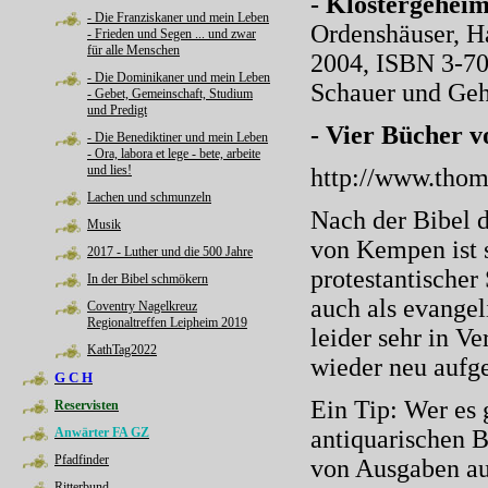
- Klostergeheim
- Die Franziskaner und mein Leben
Ordenshäuser, H
- Frieden und Segen ... und zwar
für alle Menschen
2004, ISBN 3-70
- Die Dominikaner und mein Leben
Schauer und Gehe
- Gebet, Gemeinschaft, Studium
und Predigt
- Vier Bücher v
- Die Benediktiner und mein Leben
- Ora, labora et lege - bete, arbeite
und lies!
http://www.tho
Lachen und schmunzeln
Nach der Bibel 
Musik
von Kempen ist s
2017 - Luther und die 500 Jahre
protestantischer 
In der Bibel schmökern
auch als evangel
Coventry Nagelkreuz
Regionaltreffen Leipheim 2019
leider sehr in V
KathTag2022
wieder neu aufge
G C H
Ein Tip: Wer es 
Reservisten
Anwärter FA GZ
antiquarischen B
Pfadfinder
von Ausgaben aus
Ritterbund