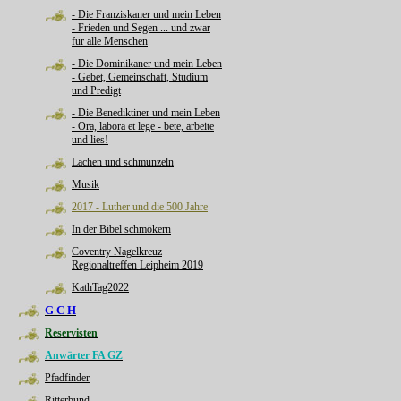
- Die Franziskaner und mein Leben
- Frieden und Segen ... und zwar
für alle Menschen
- Die Dominikaner und mein Leben
- Gebet, Gemeinschaft, Studium
und Predigt
- Die Benediktiner und mein Leben
- Ora, labora et lege - bete, arbeite
und lies!
Lachen und schmunzeln
Musik
2017 - Luther und die 500 Jahre
In der Bibel schmökern
Coventry Nagelkreuz
Regionaltreffen Leipheim 2019
KathTag2022
G C H
Reservisten
Anwärter FA GZ
Pfadfinder
Ritterbund