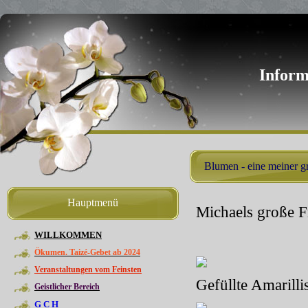
Inform
Blumen - eine meiner g
Hauptmenü
Michaels große F
WILLKOMMEN
Ökumen. Taizé-Gebet ab 2024
Veranstaltungen vom Feinsten
Gefüllte Amarilli
Geistlicher Bereich
G C H