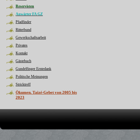
Reservisten
Anwärter FA GZ
Pfadfinder
Ritterbund
Gewerkschaftsarbeit
Privates
Kontakt
Gästebuch
Gundelfinger Erntedank
Politische Meinungen
Stricktreff
Ökumen. Taizé-Gebet von 2005 bis
2023